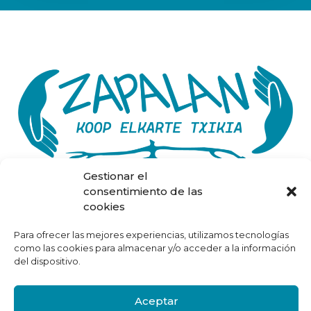
Gestionar el
consentimiento de las
cookies
Inicio
Sobre Nosotros
Para ofrecer las mejores experiencias, utilizamos tecnologías
Proyectos
como las cookies para almacenar y/o acceder a la información
Contacto
del dispositivo.
Dossier Proyectos y Programas
Aviso Legal
Aceptar