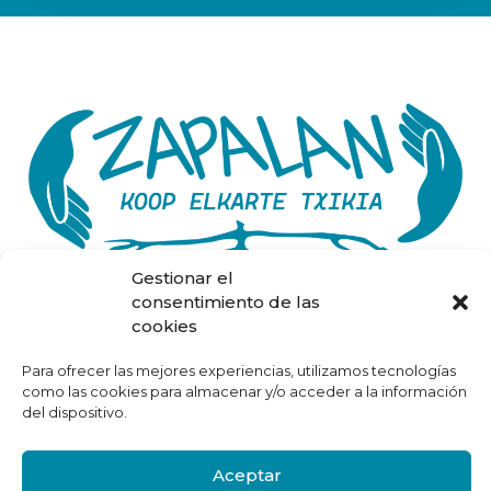
Gestionar el
consentimiento de las
cookies
Inicio
Sobre Nosotros
Para ofrecer las mejores experiencias, utilizamos tecnologías
Proyectos
como las cookies para almacenar y/o acceder a la información
Contacto
del dispositivo.
Dossier Proyectos y Programas
Aviso Legal
Aceptar