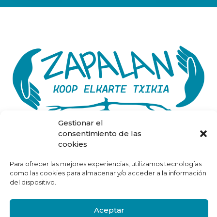
Gestionar el
consentimiento de las
cookies
Inicio
Sobre Nosotros
Para ofrecer las mejores experiencias, utilizamos tecnologías
Proyectos
como las cookies para almacenar y/o acceder a la información
Contacto
del dispositivo.
Dossier Proyectos y Programas
Aviso Legal
Aceptar