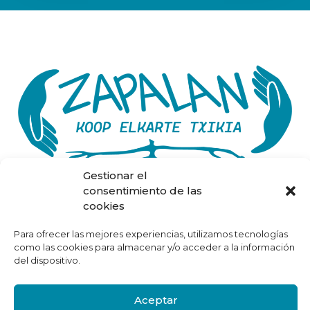
Gestionar el
consentimiento de las
cookies
Inicio
Sobre Nosotros
Para ofrecer las mejores experiencias, utilizamos tecnologías
Proyectos
como las cookies para almacenar y/o acceder a la información
Contacto
del dispositivo.
Dossier Proyectos y Programas
Aviso Legal
Aceptar